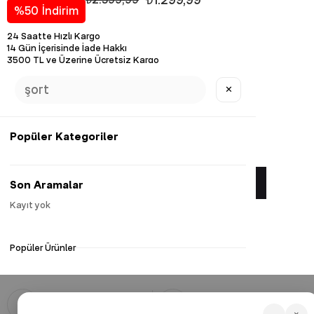
%
50
İndirim
24 Saatte Hızlı Kargo
14 Gün İçerisinde İade Hakkı
3500 TL ve Üzerine Ücretsiz Kargo
Diğer Renk Seçenekleri
✕
Popüler Kategoriler
Favorilere Ekle
Son Aramalar
Kayıt yok
Yorum Yaz
Popüler Ürünler
İlgili Kombinler
Güvenli Alışveriş
Hızlı Kargo
128 Bit SSL ile güvenli alışveriş
Hızlı, güvenli ve 3500 TL ve üzeri