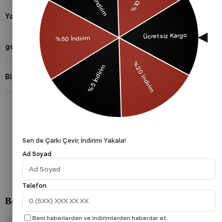
Yardıma mı ihtiyacın var?
gothamVibes Hakkında
Bizi Takip Et!
Gizlilik Politikası
Çerezler Politikası
KVKK
Sen de Çarkı Çevir, İndirimi Yakala!
Ad Soyad
Telefon
Beni haberlerden ve indirimlerden haberdar et.