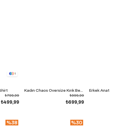
1
Shirt
Kadın Chaos Oversize Kırık Beyaz Premium T-Shirt
₺799,99
₺999,99
₺499,99
₺699,99
%38
%30