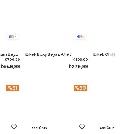
4
1
Erkek Chill Boxy Premium Beyaz T-Shirt
Erkek Boxy Beyaz Atlet
₺799,99
₺399,99
₺549,99
₺279,99
%31
%30
Yeni Ürün
Yeni Ürün