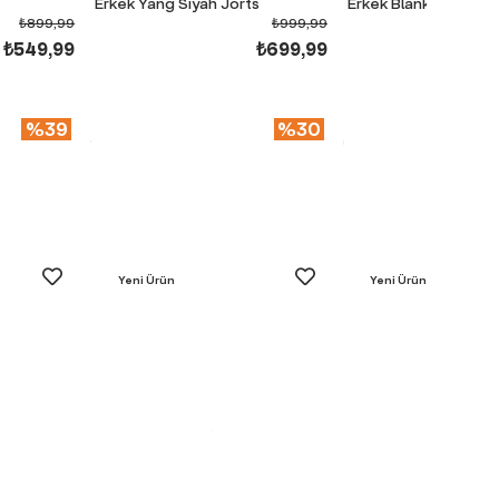
Erkek Yang Siyah Jorts
Erkek Blank Kahvere
₺899,99
₺999,99
₺549,99
₺699,99
%39
%30
Yeni Ürün
Yeni Ürün