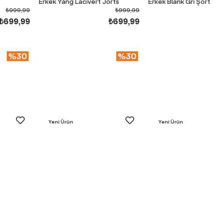
Erkek Yang Lacivert Jorts
Erkek Blank Gri Şort
₺999,99
₺999,99
₺699,99
₺699,99
%30
%30
Yeni Ürün
Yeni Ürün