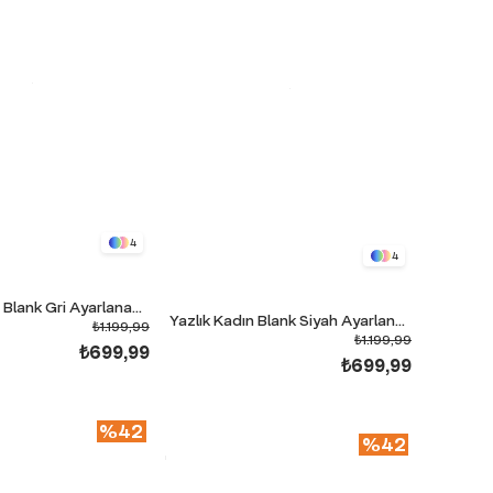
4
4
Yazlık Kadın Blank Gri Ayarlanabilir Paça Eşofman Alt
Yazlık Kadın Blank Siyah Ayarlanabilir Paça Eşofman Alt
₺1.199,99
₺1.199,99
₺699,99
₺699,99
%42
%42