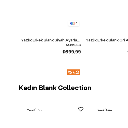
4
Yazlık Erkek Blank Siyah Ayarlanabilir Paça Baggy Eşofman Altı
₺1.199,99
₺699,99
%42
Kadın Blank Collection
Yeni Ürün
Yeni Ürün