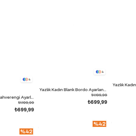
4
4
Yazlık Kadın Blank Bordo Ayarlanabilir Paça Eşofman Alt
₺1.199,99
Yazlık Kadın Blank Kahverengi Ayarlanabilir Paça Eşofman Alt
₺699,99
₺1.199,99
₺699,99
%42
%42