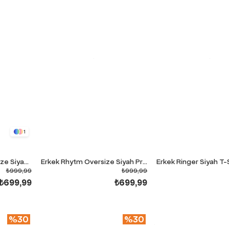
1
Erkek Anatolian Oversize Siyah Premium T-Shirt
Erkek Rhytm Oversize Siyah Premium T-Shirt
Erkek Ringer Siyah T-
₺999,99
₺999,99
₺699,99
₺699,99
%30
%30