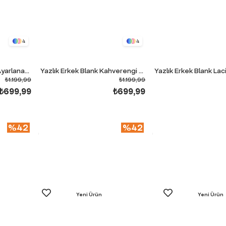
4
4
Yazlık Erkek Blank Gri Ayarlanabilir Paça Baggy Eşofman Altı
Yazlık Erkek Blank Kahverengi Ayarlanabilir Paça Baggy Eşofman Altı
₺1.199,99
₺1.199,99
₺699,99
₺699,99
%42
%42
Yeni Ürün
Yeni Ürün