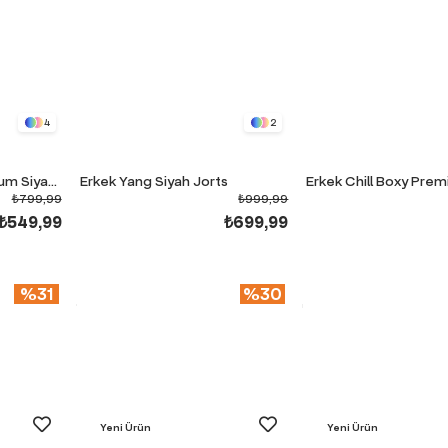
4
2
Erkek Chill Boxy Premium Siyah T-Shirt
Erkek Yang Siyah Jorts
₺799,99
₺999,99
₺549,99
₺699,99
%31
%30
Yeni Ürün
Yeni Ürün