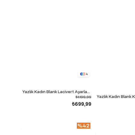
4
Yazlık Kadın Blank Lacivert Ayarlanabilir Paça Eşofman Alt
₺1.199,99
₺699,99
%42