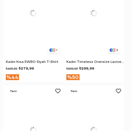
1
3
Kadın Kısa EWBO Siyah T-Shirt
Kadın Timeless Oversize Lacivert T-Shirt
₺279,99
₺299,99
₺499,99
₺599,99
%44
%50
Yeni
Yeni
Ürün
Ürün