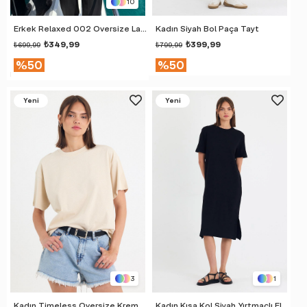
10
Erkek Relaxed 002 Oversize Lacivert T-Shirt
Kadın Siyah Bol Paça Tayt
₺349,99
₺399,99
₺699,99
₺799,99
%50
%50
Yeni
Yeni
Ürün
Ürün
3
1
Kadın Timeless Oversize Krem T-Shirt
Kadın Kısa Kol Siyah Yırtmaçlı Elbise