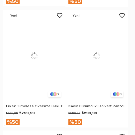
%50
%50
Yeni
Yeni
Ürün
Ürün
2
3
Erkek Timeless Oversize Haki T-Shirt
Kadın Bürümcük Lacivert Pantolon
₺299,99
₺299,99
₺599,99
₺599,99
%50
%50