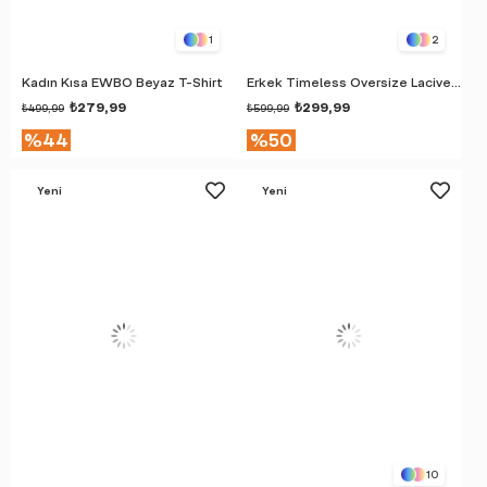
1
2
Kadın Kısa EWBO Beyaz T-Shirt
Erkek Timeless Oversize Lacivert T-Shirt
₺279,99
₺299,99
₺499,99
₺599,99
%44
%50
Yeni
Yeni
Ürün
Ürün
10