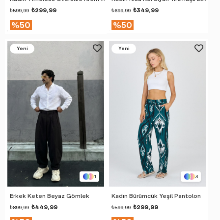
₺299,99
₺349,99
₺599,99
₺699,99
%50
%50
Yeni
Yeni
Ürün
Ürün
1
3
Erkek Keten Beyaz Gömlek
Kadın Bürümcük Yeşil Pantolon
₺449,99
₺299,99
₺899,99
₺599,99