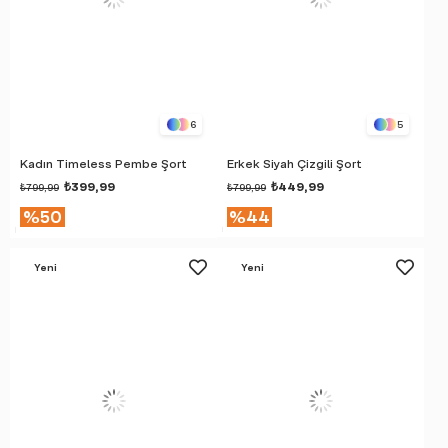
6
5
Kadın Timeless Pembe Şort
Erkek Siyah Çizgili Şort
₺399,99
₺449,99
₺799,99
₺799,99
%50
%44
Yeni
Yeni
Ürün
Ürün