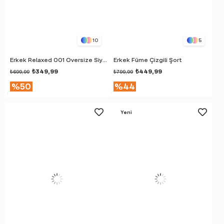
10
5
Erkek Relaxed 001 Oversize Siyah T-Shirt
Erkek Füme Çizgili Şort
₺349,99
₺449,99
₺699,99
₺799,99
%50
%44
Yeni
Ürün