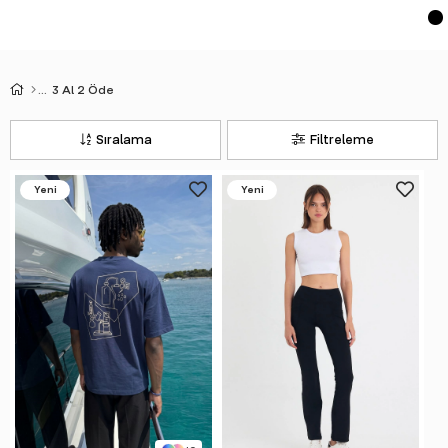
3 Al 2 Öde
Sıralama
Filtreleme
Yeni
Yeni
Ürün
Ürün