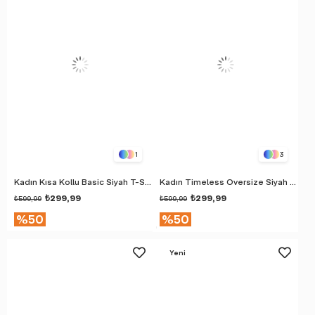
1
3
Kadın Kısa Kollu Basic Siyah T-Shirt
Kadın Timeless Oversize Siyah T-Shirt
₺299,99
₺299,99
₺599,99
₺599,99
%50
%50
Yeni
Ürün