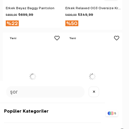
Erkek Beyaz Baggy Pantolon
Erkek Relaxed 003 Oversize Krem T-Shirt
₺699,99
₺349,99
₺899,99
₺699,99
%22
%50
Yeni
Yeni
Ürün
Ürün
✕
Popüler Kategoriler
5
Kadın Basic 5'li Paket T-Shirt
Erkek Gri Çizgili Şort