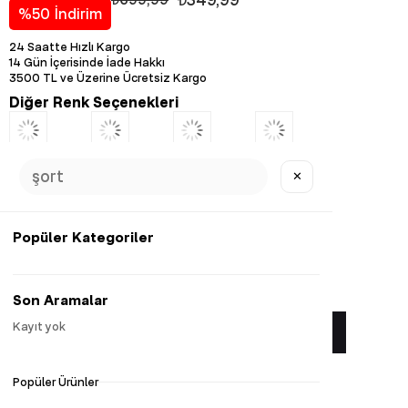
%
50
İndirim
24 Saatte Hızlı Kargo
14 Gün İçerisinde İade Hakkı
3500 TL ve Üzerine Ücretsiz Kargo
Diğer Renk Seçenekleri
✕
Popüler Kategoriler
Favorilere Ekle
Son Aramalar
Kayıt yok
Yorum Yaz
Popüler Ürünler