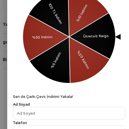
Aldığınız ürünü 14 gün içerisinde
Taksit imkanları ile herkese uygun
iade edebilirsiniz.
ödeme yöntemleri.
Yardıma mı ihtiyacın var?
gothamVibes Hakkında
Bizi Takip Et!
Gizlilik Politikası
Çerezler Politikası
KVKK
Sen de Çarkı Çevir, İndirimi Yakala!
Ad Soyad
Telefon