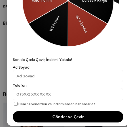
gothamVibes Hakkında
Bizi Takip Et!
Gizlilik Politikası
Çerezler Politikası
KVKK
Sen de Çarkı Çevir, İndirimi Yakala!
Ad Soyad
Telefon
Beni haberlerden ve indirimlerden haberdar et.
Gönder ve Çevir