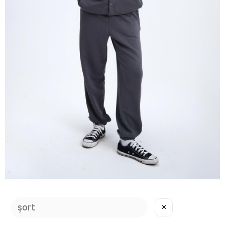
Kadın Timeless Jogger Antrasit Eşofman Altı
✕