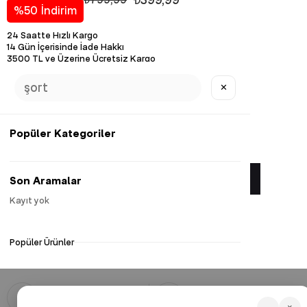
%
50
İndirim
24 Saatte Hızlı Kargo
14 Gün İçerisinde İade Hakkı
3500 TL ve Üzerine Ücretsiz Kargo
Diğer Renk Seçenekleri
✕
Popüler Kategoriler
Favorilere Ekle
Son Aramalar
Kayıt yok
Yorum Yaz
Popüler Ürünler
İlgili Kombinler
Güvenli Alışveriş
Hızlı Kargo
128 Bit SSL ile güvenli alışveriş
Hızlı, güvenli ve 3500 TL ve üzeri