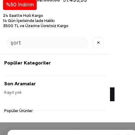
%
50
İndirim
24 Saatte Hızlı Kargo
14 Gün İçerisinde İade Hakkı
3500 TL ve Üzerine Ücretsiz Kargo
Diğer Renk Seçenekleri
✕
Popüler Kategoriler
Favorilere Ekle
Son Aramalar
Kayıt yok
Yorum Yaz
Popüler Ürünler
Güvenli Alışveriş
Hızlı Kargo