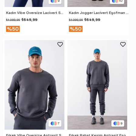
9
10
Kadın Vibe Oversize Lacivert Sweatshirt
Kadın Jogger Lacivert Eşofman Altı
₺549,99
₺549,99
₺1.099,99
₺1.099,99
%50
%50
7
9
Erkek Vibe Oversize Antrasit Sweatshirt
Erkek Rahat Kesim Antrasit Eşofman Alt