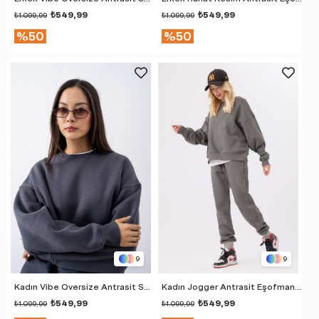
₺549,99
₺549,99
₺1.099,99
₺1.099,99
%50
%50
9
9
Kadın Vibe Oversize Antrasit Sweatshirt
Kadın Jogger Antrasit Eşofman Altı
₺549,99
₺549,99
₺1.099,99
₺1.099,99