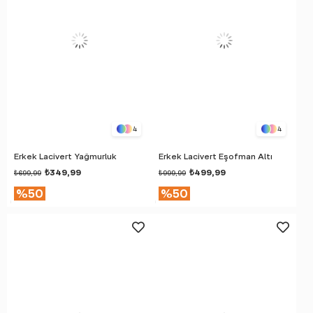
4
4
Erkek Lacivert Yağmurluk
Erkek Lacivert Eşofman Altı
₺349,99
₺499,99
₺699,99
₺999,99
%50
%50