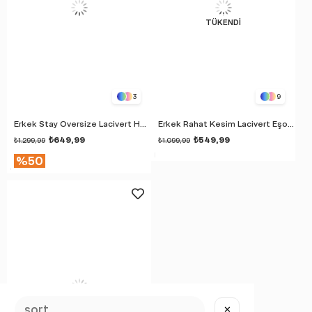
TÜKENDI
3
9
Erkek Stay Oversize Lacivert Hoodie Sweatshirt
Erkek Rahat Kesim Lacivert Eşofman Alt
₺649,99
₺549,99
₺1.299,99
₺1.099,99
%50
TÜKENDI
✕