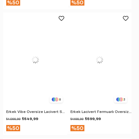
%50
%50
8
3
Erkek Vibe Oversize Lacivert Sweatshirt
Erkek Lacivert Fermuarlı Oversize Sweatshirt
₺549,99
₺599,99
₺1.099,99
₺1.199,99
%50
%50