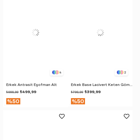
4
2
Erkek Antrasit Eşofman Alt
Erkek Base Lacivert Keten Gömlek
₺499,99
₺399,99
₺999,99
₺799,99
%50
%50