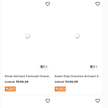
3
5
Erkek Antrasit Fermuarlı Oversize Sweatshirt
Kadın Stay Oversize Antrasit Sweatshirt
₺599,99
₺499,99
₺1.199,99
₺999,99
%50
%50