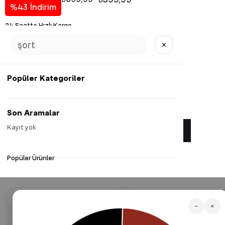
%
43
İndirim
24 Saatte Hızlı Kargo
14 Gün İçerisinde İade Hakkı
3500 TL ve Üzerine Ücretsiz Kargo
✕
Diğer Renk Seçenekleri
Popüler Kategoriler
Favorilere Ekle
Son Aramalar
Kayıt yok
Yorum Yaz
Popüler Ürünler
Güvenli Alışveriş
Hızlı Kargo
128 Bit SSL ile güvenli alışveriş
Hızlı, güvenli ve 3500 TL ve üzeri
−
×
yapabilirsiniz.
alışverişlerinizde ücretsiz kargo!
Koşulsuz İade
Taksitli Alışveriş