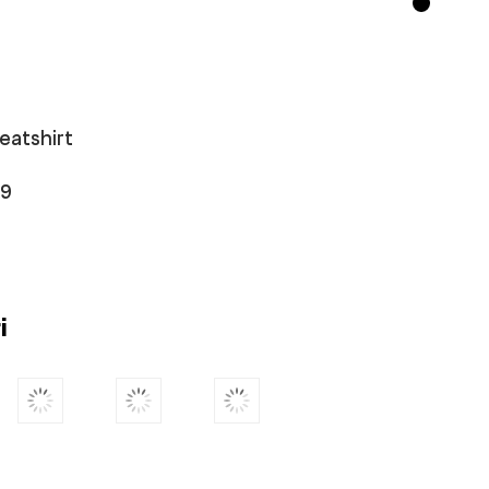
eatshirt
99
i