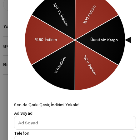
Aldığınız ürünü 14 gün içerisinde
Taksit imkanları ile herkese uygun
iade edebilirsiniz.
ödeme yöntemleri.
Yardıma mı ihtiyacın var?
gothamVibes Hakkında
Bizi Takip Et!
Gizlilik Politikası
Çerezler Politikası
KVKK
Sen de Çarkı Çevir, İndirimi Yakala!
Ad Soyad
Telefon