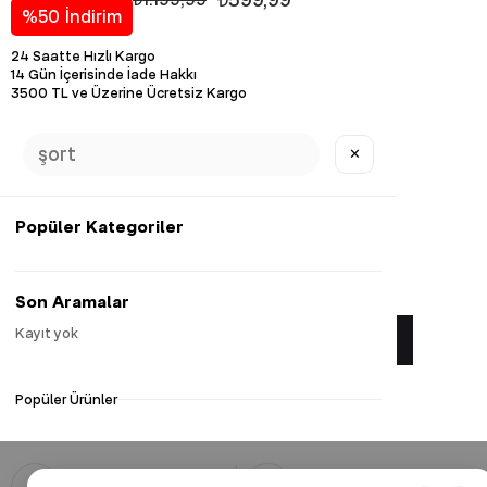
%
50
İndirim
24 Saatte Hızlı Kargo
14 Gün İçerisinde İade Hakkı
3500 TL ve Üzerine Ücretsiz Kargo
Diğer Renk Seçenekleri
✕
Popüler Kategoriler
Favorilere Ekle
Son Aramalar
Kayıt yok
Yorum Yaz
Popüler Ürünler
Güvenli Alışveriş
Hızlı Kargo