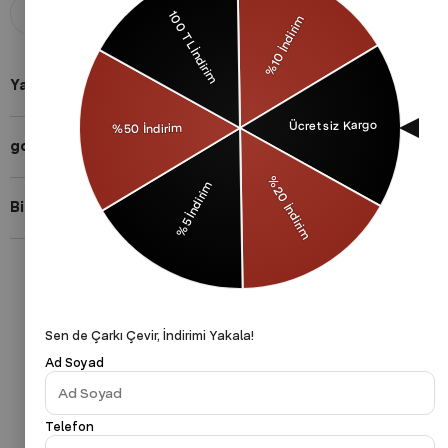
Aldığınız ürünü 14 gün içerisinde
Taksit imkanları ile herkese uygun
iade edebilirsiniz.
ödeme yöntemleri.
Yardıma mı ihtiyacın var?
gothamVibes Hakkında
Bizi Takip Et!
Gizlilik Politikası
Çerezler Politikası
KVKK
Sen de Çarkı Çevir, İndirimi Yakala!
Ad Soyad
Telefon