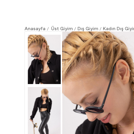
Anasayfa
Üst Giyim
Dış Giyim
Kadın Dış Giy