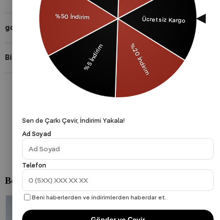
gothamVibes Hakkında
Bizi Takip Et!
Gizlilik Politikası
Çerezler Politikası
KVKK
Sen de Çarkı Çevir, İndirimi Yakala!
Ad Soyad
Telefon
Beni haberlerden ve indirimlerden haberdar et.
Gönder ve Çevir