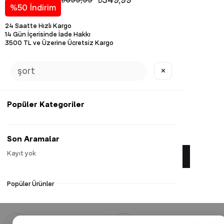
%
50
İndirim
24 Saatte Hızlı Kargo
14 Gün İçerisinde İade Hakkı
3500 TL ve Üzerine Ücretsiz Kargo
Diğer Renk Seçenekleri
Tükendi
Tükendi
Tükendi
Tükendi
✕
Tükendi
Popüler Kategoriler
Favorilere Ekle
Son Aramalar
Kayıt yok
Yorum Yaz
Popüler Ürünler
Güvenli Alışveriş
Hızlı Kargo