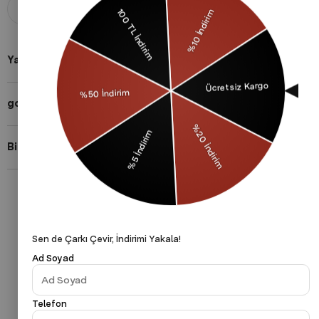
Aldığınız ürünü 14 gün içerisinde
Taksit imkanları ile herkese uygun
iade edebilirsiniz.
ödeme yöntemleri.
Yardıma mı ihtiyacın var?
gothamVibes Hakkında
Bizi Takip Et!
Gizlilik Politikası
Çerezler Politikası
KVKK
Sen de Çarkı Çevir, İndirimi Yakala!
Ad Soyad
Telefon