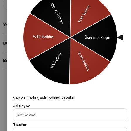
Aldığınız ürünü 14 gün içerisinde
Taksit imkanları ile herkese uygun
iade edebilirsiniz.
ödeme yöntemleri.
Yardıma mı ihtiyacın var?
gothamVibes Hakkında
Bizi Takip Et!
Gizlilik Politikası
Çerezler Politikası
KVKK
Sen de Çarkı Çevir, İndirimi Yakala!
Ad Soyad
Telefon