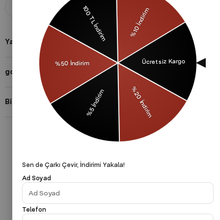
Aldığınız ürünü 14 gün içerisinde
Taksit imkanları ile herkese uygun
iade edebilirsiniz.
ödeme yöntemleri.
Yardıma mı ihtiyacın var?
gothamVibes Hakkında
Bizi Takip Et!
Gizlilik Politikası
Çerezler Politikası
KVKK
Sen de Çarkı Çevir, İndirimi Yakala!
Ad Soyad
Telefon