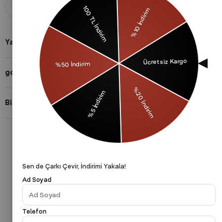
Aldığınız ürünü 14 gün içerisinde
Taksit imkanları ile herkese uygun
iade edebilirsiniz.
ödeme yöntemleri.
Yardıma mı ihtiyacın var?
gothamVibes Hakkında
Bizi Takip Et!
Gizlilik Politikası
Çerezler Politikası
KVKK
Sen de Çarkı Çevir, İndirimi Yakala!
Ad Soyad
Telefon