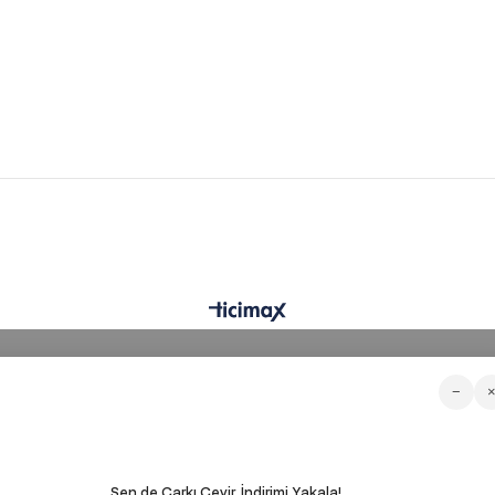
−
Sen de Çarkı Çevir, İndirimi Yakala!