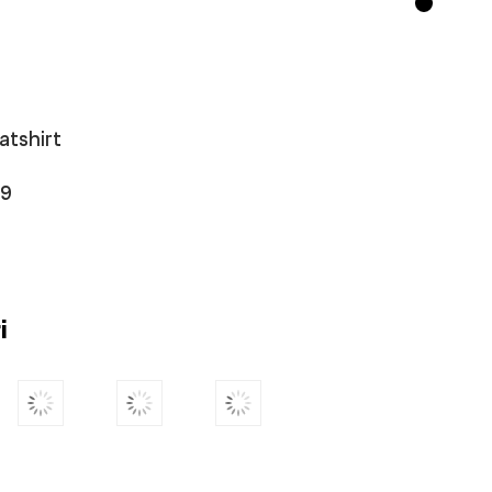
atshirt
99
i