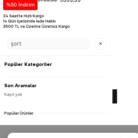
%
50
İndirim
24 Saatte Hızlı Kargo
14 Gün İçerisinde İade Hakkı
3500 TL ve Üzerine Ücretsiz Kargo
Diğer Renk Seçenekleri
✕
Popüler Kategoriler
Favorilere Ekle
Son Aramalar
Kayıt yok
Yorum Yaz
Popüler Ürünler
Güvenli Alışveriş
Hızlı Kargo