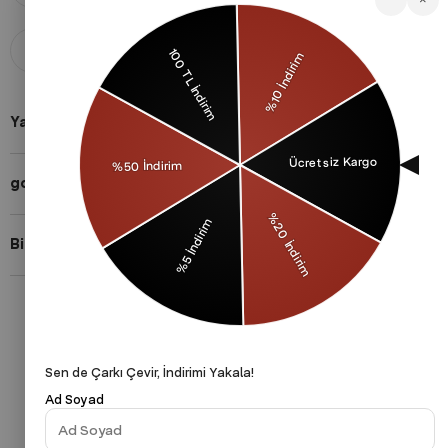
Koşulsuz İade
Taksitli Alışveriş
Aldığınız ürünü 14 gün içerisinde
Taksit imkanları ile herkese uygun
iade edebilirsiniz.
ödeme yöntemleri.
Yardıma mı ihtiyacın var?
gothamVibes Hakkında
Bizi Takip Et!
Gizlilik Politikası
Çerezler Politikası
KVKK
Sen de Çarkı Çevir, İndirimi Yakala!
Ad Soyad