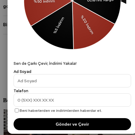
gothamVibes Hakkında
Bizi Takip Et!
Gizlilik Politikası
Çerezler Politikası
KVKK
Sen de Çarkı Çevir, İndirimi Yakala!
Ad Soyad
Telefon
Beni haberlerden ve indirimlerden haberdar et.
Gönder ve Çevir