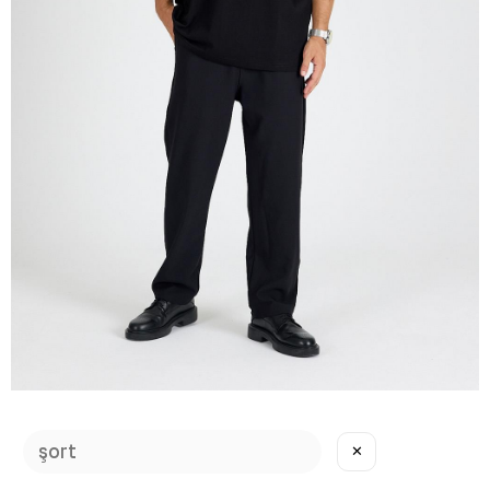
Erkek Siyah Baggy Pantolon
✕