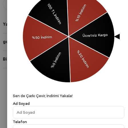
Aldığınız ürünü 14 gün içerisinde
Taksit imkanları ile herkese uygun
iade edebilirsiniz.
ödeme yöntemleri.
Yardıma mı ihtiyacın var?
gothamVibes Hakkında
Bizi Takip Et!
Gizlilik Politikası
Çerezler Politikası
KVKK
Sen de Çarkı Çevir, İndirimi Yakala!
Ad Soyad
Telefon