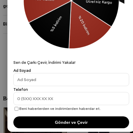
gothamVibes Hakkında
Bizi Takip Et!
Gizlilik Politikası
Çerezler Politikası
KVKK
Sen de Çarkı Çevir, İndirimi Yakala!
Ad Soyad
Telefon
Beni haberlerden ve indirimlerden haberdar et.
Gönder ve Çevir