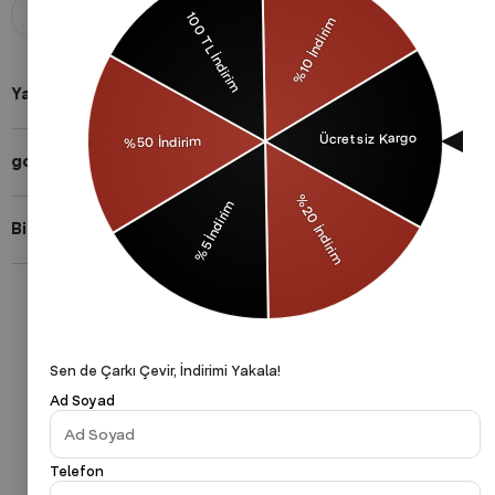
Aldığınız ürünü 14 gün içerisinde
Taksit imkanları ile herkese uygun
iade edebilirsiniz.
ödeme yöntemleri.
Yardıma mı ihtiyacın var?
gothamVibes Hakkında
Bizi Takip Et!
Gizlilik Politikası
Çerezler Politikası
KVKK
Sen de Çarkı Çevir, İndirimi Yakala!
Ad Soyad
Telefon