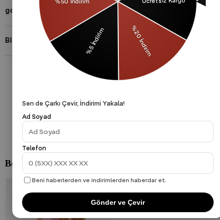
gothamVibes Hakkında
Bizi Takip Et!
Gizlilik Politikası
Çerezler Politikası
KVKK
Sen de Çarkı Çevir, İndirimi Yakala!
Ad Soyad
Telefon
Beni haberlerden ve indirimlerden haberdar et.
Gönder ve Çevir