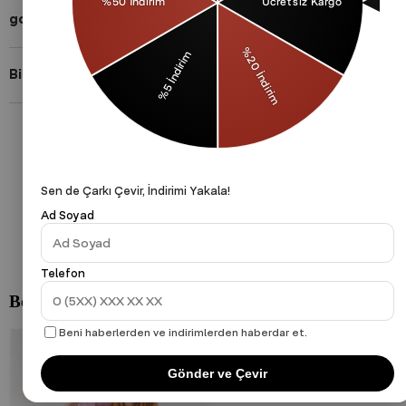
gothamVibes Hakkında
Bizi Takip Et!
Gizlilik Politikası
Çerezler Politikası
KVKK
Sen de Çarkı Çevir, İndirimi Yakala!
Ad Soyad
Telefon
Beni haberlerden ve indirimlerden haberdar et.
Gönder ve Çevir