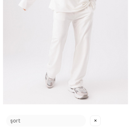
Erkek Calm Beyaz Bol Paça Eşofman Altı
✕