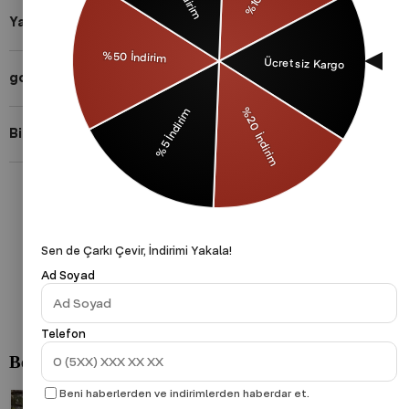
Yardıma mı ihtiyacın var?
gothamVibes Hakkında
Bizi Takip Et!
Gizlilik Politikası
Çerezler Politikası
KVKK
Sen de Çarkı Çevir, İndirimi Yakala!
Ad Soyad
Telefon
Beni haberlerden ve indirimlerden haberdar et.