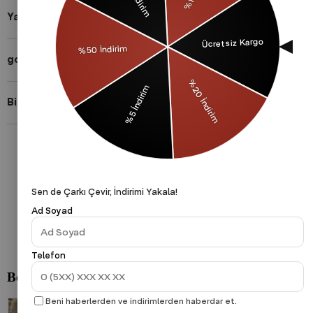
Yardıma mı ihtiyacın var?
gothamVibes Hakkında
Bizi Takip Et!
Gizlilik Politikası
Çerezler Politikası
KVKK
Sen de Çarkı Çevir, İndirimi Yakala!
Ad Soyad
Telefon
Beni haberlerden ve indirimlerden haberdar et.