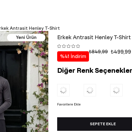
rkek Antrasit Henley T-Shirt
Erkek Antrasit Henley T-Shirt
Yeni Ürün
₺499,99
₺849,99
%
41
İndirim
Diğer Renk Seçenekler
Favorilere Ekle