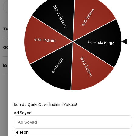
Koşulsuz İade
Taksitli Alışveriş
Aldığınız ürünü 14 gün içerisinde
Taksit imkanları ile herkese uygun
iade edebilirsiniz.
ödeme yöntemleri.
Yardıma mı ihtiyacın var?
gothamVibes Hakkında
Bizi Takip Et!
Gizlilik Politikası
Çerezler Politikası
KVKK
Sen de Çarkı Çevir, İndirimi Yakala!
Ad Soyad
Telefon