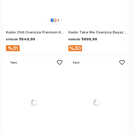
3
Kadın Chill Oversize Premium Kahverengi T-Shirt
Kadın Take Me Oversize Beyaz T-Shirt
₺549,99
₺699,99
₺799,99
₺999,99
%31
%30
Yeni
Yeni
Ürün
Ürün