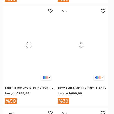
Yeni
Ürün
3
3
Kadın Base Oversize Mercan T-Shirt
Boxy Star Siyah Premium T-Shirt
₺299,99
₺699,99
₺599,99
₺999,99
%50
%30
Yeni
Yeni