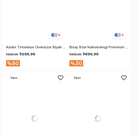
3
3
Kadın Timeless Oversize Siyah T-Shirt
Boxy Star Kahverengi Premium T-Shirt
₺299,99
₺699,99
₺599,99
₺999,99
%50
%30
Yeni
Yeni
Ürün
Ürün