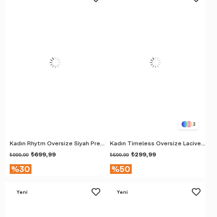
Ürün
Ürün
3
Kadın Rhytm Oversize Siyah Premium T-Shirt
Kadın Timeless Oversize Lacivert T-Shirt
₺699,99
₺299,99
₺999,99
₺599,99
%30
%50
Yeni
Yeni
Ürün
Ürün