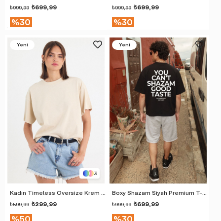
₺699,99
₺699,99
₺999,99
₺999,99
%30
%30
Yeni
Yeni
Ürün
Ürün
3
Kadın Timeless Oversize Krem T-Shirt
Boxy Shazam Siyah Premium T-Shirt
₺299,99
₺699,99
₺599,99
₺999,99
%50
%30