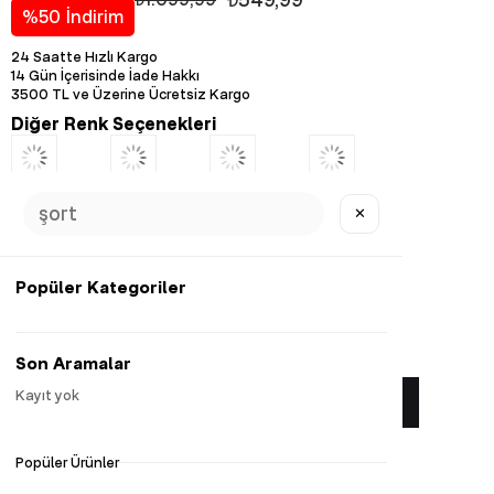
%
50
İndirim
24 Saatte Hızlı Kargo
14 Gün İçerisinde İade Hakkı
3500 TL ve Üzerine Ücretsiz Kargo
Diğer Renk Seçenekleri
Tükendi
✕
Popüler Kategoriler
Favorilere Ekle
Son Aramalar
Kayıt yok
Yorum Yaz
Popüler Ürünler