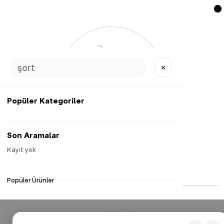
✕
Popüler Kategoriler
Son Aramalar
Kayıt yok
ÖNE ÇIKANLAR
Popüler Ürünler
Güvenli Alışveriş
Hızlı Kargo
128 Bit SSL ile güvenli alışveriş
Hızlı, güvenli ve 3500 TL ve üzeri